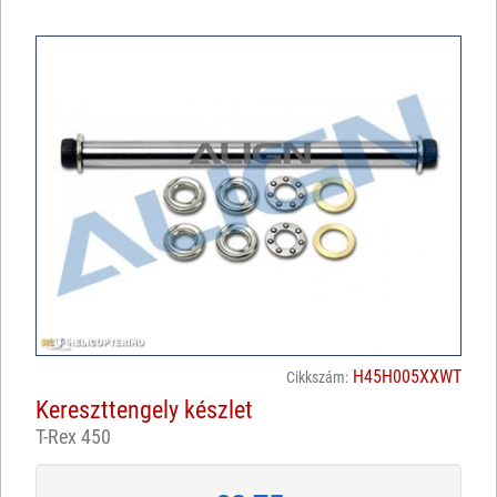
H45H005XXWT
Cikkszám:
Kereszttengely készlet
T-Rex 450