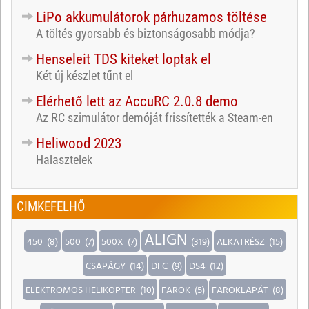
LiPo akkumulátorok párhuzamos töltése
A töltés gyorsabb és biztonságosabb módja?
Henseleit TDS kiteket loptak el
Két új készlet tűnt el
Elérhető lett az AccuRC 2.0.8 demo
Az RC szimulátor demóját frissítették a Steam-en
Heliwood 2023
Halasztelek
CIMKEFELHŐ
ALIGN
450
(8)
500
(7)
500X
(7)
(319)
ALKATRÉSZ
(15)
CSAPÁGY
(14)
DFC
(9)
DS4
(12)
ELEKTROMOS HELIKOPTER
(10)
FAROK
(5)
FAROKLAPÁT
(8)