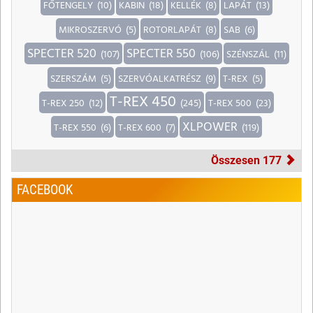
FŐTENGELY
(10)
KABIN
(18)
KELLÉK
(8)
LAPÁT
(13)
MIKROSZERVÓ
(5)
ROTORLAPÁT
(8)
SAB
(6)
SPECTER 520
SPECTER 550
(107)
(106)
SZÉNSZÁL
(11)
SZERSZÁM
(5)
SZERVÓALKATRÉSZ
(9)
T-REX
(5)
T-REX 450
T-REX 250
(12)
(245)
T-REX 500
(23)
XLPOWER
T-REX 550
(6)
T-REX 600
(7)
(119)
Összesen 177
FACEBOOK