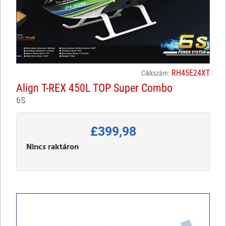
RH45E24XT
Cikkszám:
Align T-REX 450L TOP Super Combo
6S
£399,98
Nincs raktáron