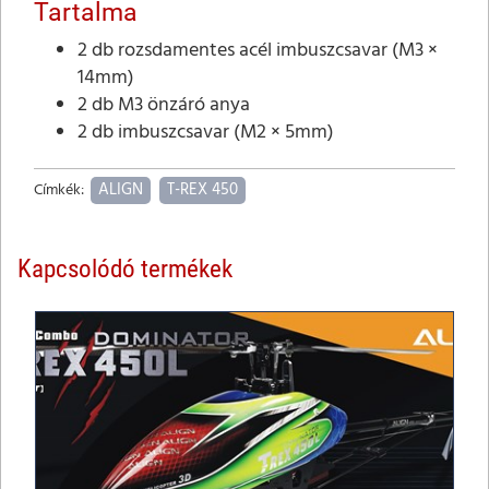
Tartalma
2 db rozsdamentes acél imbuszcsavar (M3 ×
14mm)
2 db M3 önzáró anya
2 db imbuszcsavar (M2 × 5mm)
ALIGN
T-REX 450
Címkék:
Kapcsolódó termékek